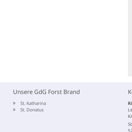
Unsere GdG Forst Brand
K
St. Katharina
R
St. Donatus
L
K
St
5