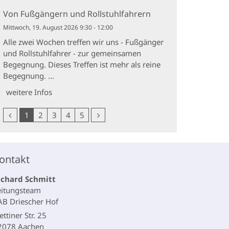
Von Fußgängern und Rollstuhlfahrern
Mittwoch, 19. August 2026 9:30 - 12:00
Alle zwei Wochen treffen wir uns - Fußgänger
und Rollstuhlfahrer - zur gemeinsamen
Begegnung. Dieses Treffen ist mehr als reine
Begegnung. ...
weitere Infos
Vorherige Seite
Nächste Seite
1
2
3
4
5
ontakt
ichard
Schmitt
eitungsteam
AB Driescher Hof
ettiner Str. 25
2078
Aachen