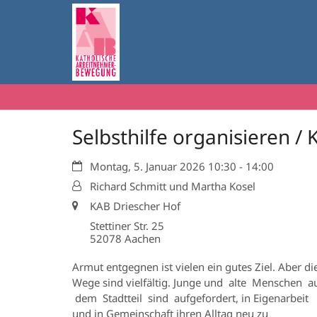
Zum Inhalt springen
Selbsthilfe organisieren /
Datum:
Montag, 5. Januar 2026 10:30 - 14:00
Von:
Richard Schmitt und Martha Kosel
Ort:
KAB Driescher Hof
Stettiner Str. 25
52078
Aachen
Armut entgegnen ist vielen ein gutes Ziel. Aber di
Wege sind vielfältig. Junge und alte Menschen a
dem Stadtteil sind aufgefordert, in Eigenarbeit
und in Gemeinschaft ihren Alltag neu zu