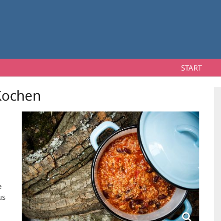
START
 Kochen
e
us