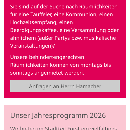
Sie sind auf der Suche nach Räumlichkeiten
für eine Tauffeier, eine Kommunion, einen
Hochzeitsempfang, einen
Beerdigungskaffee, eine Versammlung oder
ähnlichem (außer Partys bzw. musikalische
Veranstaltungen)?
Unsere behindertengerechten
Räumlichkeiten können von montags bis
sonntags angemietet werden.
Anfragen an Herrn Hamacher
Unser Jahresprogramm 2026
Wir bieten im Stadtteil Forst ein vielfältiges