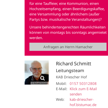
für eine Tauffeier, eine Kommunion, einen
Hochzeitsempfang, einen Beerdigungskaffee,
eine Versammlung oder ähnlichem (außer
Partys bzw. musikalische Veranstaltungen)?
Unsere behindertengerechten Räumlichkeiten
können von montags bis sonntags angemietet
werden.
Anfragen an Herrn Hamacher
Richard
Schmitt
Leitungsteam
KAB Driescher Hof
Mobil:
0157 50312808
© Richard Schmitt
E-Mail:
Klick zum E-Mail
senden
Web:
kab-driescher-
hof.bistumac.de