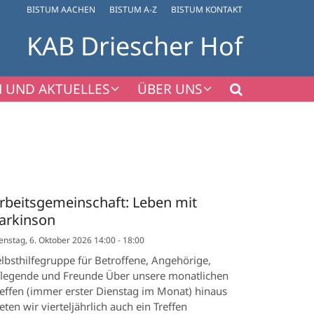
BISTUM AACHEN
BISTUM A-Z
BISTUM KONTAKT
KAB Driescher Hof
 UND AKTUELLES
ÜBER UNS
rbeitsgemeinschaft: Leben mit
arkinson
enstag, 6. Oktober 2026 14:00 - 18:00
lbsthilfegruppe für Betroffene, Angehörige,
flegende und Freunde Über unsere monatlichen
reffen (immer erster Dienstag im Monat) hinaus
eten wir vierteljährlich auch ein Treffen