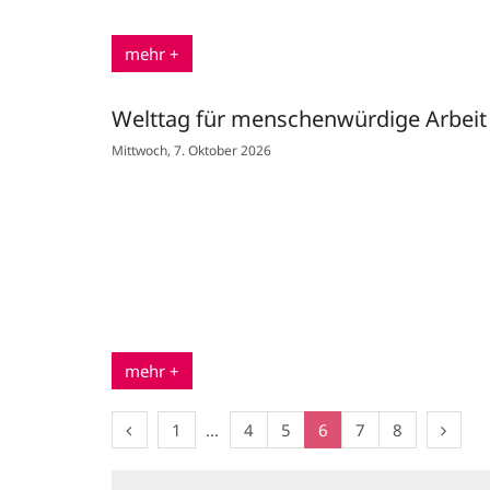
mehr +
Welttag für menschenwürdige Arbeit
Mittwoch, 7. Oktober 2026
mehr +
Vorherige Seite
Erste Seite
Nächst
1
4
5
6
7
8